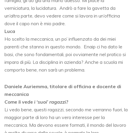
famiglia, gli do già una mano adesso. Mi piace la
verniciatura, la lucidatura. Andrò a fare la gavetta da
un’altra parte, devo vedere come si lavora in un’officina
dove il capo non è mio padre.
Luca
Ho scelto la meccanica, un po’ influenzato da dei miei
parenti che stanno in questo mondo. Enaip ci ha dato le
basi, che sono fondamentali, poi ovviamente nel pratico si
impara di più. La disciplina in azienda? Anche a scuola mi
comporto bene, non sarà un problema.
Daniele Auriemma, titolare di officina e docente di
meccanica
Come li vede i ‘suoi’ ragazzi?
Li vedo bene, questi ragazzi, secondo me verranno fuori, la
maggior parte di loro ha un vero interesse per la
meccanica. Ma devono essere formati, il mondo del lavoro
è molto diverso dalla scuola, è normale la loro