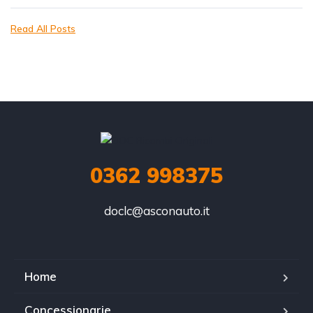
Read All Posts
0362 998375
doclc@asconauto.it
Home
Concessionarie