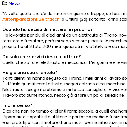
News
“A volte quello che c’è da fare in un giorno è troppo, se fossimo 
Autoriparazioni Beltracchi
a Chiuro (So) soltanto l’anno sco
Quando ha deciso di mettersi in proprio?
Ho lavorato per più di dieci anni da un elettrauto di Tirano, 
tornitore e fresatore, però mi sono sempre piaciute le macchine
proprio: ho affittato 200 metri quadrati in Via Stelvio e da mar
Da solo che servizi riesce a offrire?
Quello che so fare: elettrauto e meccanica. Per gomme e revision
Ha già una sua clientela?
Tanti clienti mi hanno seguito da Tirano, i miei anni di lavoro so
È difficile quantificare l’attività: magari entrano dieci macchin
l’elettrauto, spiego il problema e mi faccio consigliare. E viceve
Il lavoro sta aumentando, riesco già a fare un po’ di selezione.
In che senso?
Dico che non ho tempo ai clienti rompiscatole, a quelli che han
Riparo auto, soprattutto utilitarie e poi fascia media e fuorist
è un prototipo, con il motore di una moto, per manifestazioni n