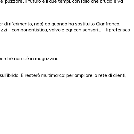
uzzare’. Il futuro è il due tempi, con l’olio che brucia e va
er di riferimento, nda) da quando ha sostituito Gianfranco.
ezzi – componentistica, valvole egr con sensori… – li preferisco
 perché non c’è in magazzino.
’ibrido. E resterò multimarca: per ampliare la rete di clienti,