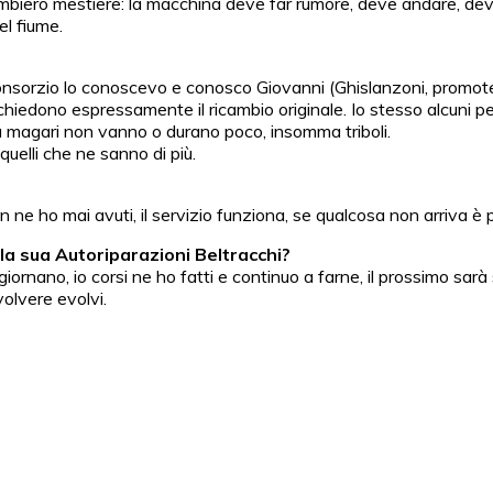
mbierò mestiere: la macchina deve far rumore, deve andare, deve ‘p
el fiume.
il consorzio lo conoscevo e conosco Giovanni (Ghislanzoni, promot
i chiedono espressamente il ricambio originale. Io stesso alcuni p
nza magari non vanno o durano poco, insomma triboli.
 quelli che ne sanno di più.
ne ho mai avuti, il servizio funziona, se qualcosa non arriva è
la sua Autoriparazioni Beltracchi?
ano, io corsi ne ho fatti e continuo a farne, il prossimo sarà sull
olvere evolvi.