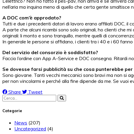
L’elettrico? Non ho fatto il pes-pav, non arriva e se arriverà ca
nell’aria ma inquina meno di quello che certa gente smaltisce n
A DOC com’è approdato?
Tutti e due i precedenti datori di lavoro erano affiliati DOC, 
A parte che alcuni ricambi sono solo originali, ho clienti che m
originali: li monto e sono tranquillo, mentre quelli di concorre
In generale le persone si affidano, i clienti tra i 40 e i 60 fanno
Del servizio del consorzio è soddisfatto?
Faccio l’ordine con App A-Service e DOC consegna. Ritardi non 
Se dovesse farsi pubblicità su che cosa punterebbe per 
Sono giovane. Tanti vecchi meccanici sono bravi ma non si aggiorn
per non vincolarmi e perché alla fine dipende da me. Se vuoi ev
Share
Tweet
Search
for:
Categorie
News
(207)
Uncategorized
(4)