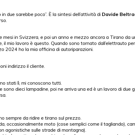
in due sarebbe poco”. È la sintesi dell’attività di
Davide Beltra
rso.
nove mesi in Svizzera, e poi un anno e mezzo ancora a Tirano da
, il mio lavoro è questo. Quando sono tornato dall’elettrauto pe
zo 2024 ho la mia officina di autoriparazioni.
i indirizzo il cliente.
no stati lì, mi conoscono tutti.
e e sono dieci lampadine, poi ne arriva una ed è un lavoro di due 
rsa.
no sempre da ridire e tirano sul prezzo.
rada, occasionalmente moto (cose semplici come il tagliando), cam
on agonistiche sulle strade di montagna).