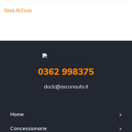
Read All Posts
0362 998375
doclc@asconauto.it
Home
Concessionarie