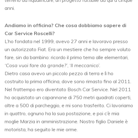
terreno da riqualificare, un progetto fattibile da qui a cinque
anni.
Andiamo in officina? Che cosa dobbiamo sapere di
Car Service Roscelli?
L’ho fondata nel 1999, avevo 27 anni e lavoravo presso
un autorizzato Fiat. Era un mestiere che ho sempre voluto
fare, sin da bambino: ricordo il primo tema alle elementari,
‘Cosa vuoi fare da grande?’
, ‘
Il meccanico’.
Dietro casa avevo un piccolo pezzo di terra e lì ho
costruito la prima officina, dove sono rimasto fino al 2011.
Nel frattempo ero diventato Bosch Car Service. Nel 2011
ho acquistato un capannone di 750 metri quadrati coperti,
oltre a 500 di parcheggio, e mi sono trasferito. Ci lavoriamo
in quattro, ognuno ha la sua postazione, e poi c’è mia
moglie Marzia in amministrazione. Nostro figlio Daniele è
motorista, ha seguito le mie orme.