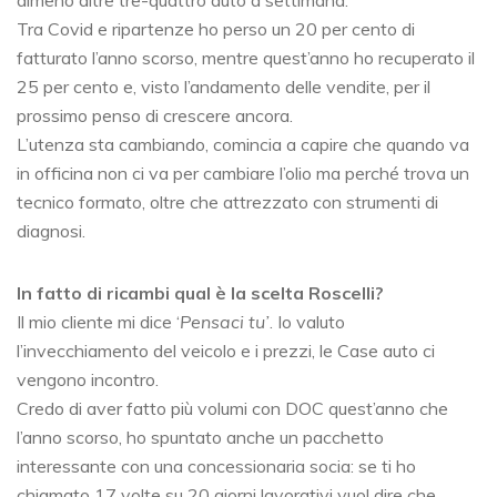
almeno altre tre-quattro auto a settimana.
Tra Covid e ripartenze ho perso un 20 per cento di
fatturato l’anno scorso, mentre quest’anno ho recuperato il
25 per cento e, visto l’andamento delle vendite, per il
prossimo penso di crescere ancora.
L’utenza sta cambiando, comincia a capire che quando va
in officina non ci va per cambiare l’olio ma perché trova un
tecnico formato, oltre che attrezzato con strumenti di
diagnosi.
In fatto di ricambi qual è la scelta Roscelli?
Il mio cliente mi dice ‘
Pensaci tu’
. Io valuto
l’invecchiamento del veicolo e i prezzi, le Case auto ci
vengono incontro.
Credo di aver fatto più volumi con DOC quest’anno che
l’anno scorso, ho spuntato anche un pacchetto
interessante con una concessionaria socia: se ti ho
chiamato 17 volte su 20 giorni lavorativi vuol dire che