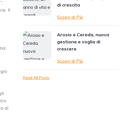
”
,
di crescita
ie. Il
Scopri di Più
Arosio e Cereda, nuova
gestione e voglia di
rma:
crescere
Scopri di Più
ggio
Read All Posts
li
ntro
ra di