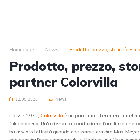
Homepage
News
Prodotto, prezzo, storicità. Ecco
Prodotto, prezzo, stor
partner Colorvilla
12/05/2026
News
Classe 1972,
Colorvilla
è un
punto di riferimento nel m
falegnameria.
Un’azienda a conduzione familiare che o
ha avviato l’attività quando dire vernici era dire Max Meyer; 
che presidia l’area commerciale, e Beatrice, in ufficio insiem