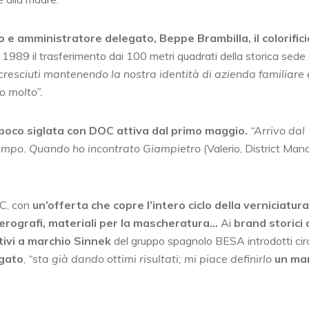
o e amministratore delegato, Beppe Brambilla, il colorifici
 1989 il trasferimento dai 100 metri quadrati della storica sede 
resciuti mantenendo la nostra identità di azienda familiare 
o molto”.
poco siglata con DOC attiva dal primo maggio.
“Arrivo dal
 tempo. Quando ho incontrato Giampietro
(Valerio, District Man
OC, con
un’offerta che copre l’intero ciclo della verniciatura
, aerografi, materiali per la mascheratura…
Ai
brand storici 
tivi a marchio Sinnek
del gruppo spagnolo BESA introdotti cir
egato
,
“sta già dando ottimi risultati; mi piace definirlo
un ma