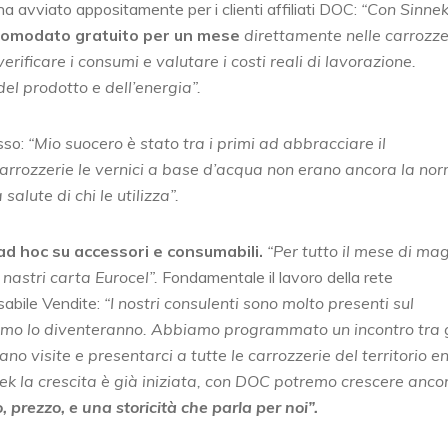
 ha avviato appositamente per i clienti affiliati DOC:
“Con Sinnek
 comodato gratuito per un mese
direttamente nelle carrozzer
verificare i consumi e valutare i costi reali di lavorazione.
del prodotto e dell’energia”.
sso:
“Mio suocero è stato tra i primi ad abbracciare il
rrozzerie le vernici a base d’acqua non erano ancora la no
alute di chi le utilizza”.
ad hoc su accessori e consumabili.
“Per tutto il mese di ma
nastri carta Eurocel”.
Fondamentale il lavoro della rete
sabile Vendite:
“I nostri consulenti sono molto presenti sul
nfidiamo lo diventeranno. Abbiamo programmato un incontro tra g
o visite e presentarci a tutte le carrozzerie del territorio e
ek la crescita è già iniziata, con DOC potremo crescere anco
, prezzo, e una storicità che parla per noi”.