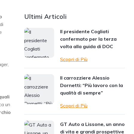
Ultimi Articoli
o
di
Il presidente Cogliati
e
confermato per la terza
volta alla guida di DOC
Scopri di Più
ager,
Il carrozziere Alessio
Dornetti: “Più lavoro con la
qualità di sempre”
quali
ca un
Scopri di Più
rchio
GT Auto a Lissone, un anno
di vita e grandi prospettive