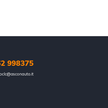
62 998375
oclc@asconauto.it