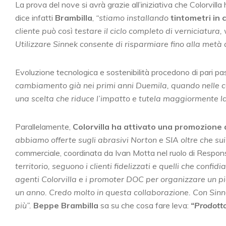
La prova del nove si avrà grazie all’iniziativa che Colorvilla
dice infatti
Brambilla
,
“stiamo installando
tintometri in
cliente può così testare il ciclo completo di verniciatura, 
Utilizzare Sinnek consente di risparmiare fino alla metà 
Evoluzione tecnologica e sostenibilità procedono di pari pa
cambiamento già nei primi anni Duemila, quando nelle ca
una scelta che riduce l’impatto e tutela maggiormente la s
Parallelamente,
Colorvilla ha attivato una promozione 
abbiamo offerte sugli abrasivi Norton e SIA oltre che sui 
commerciale, coordinata da Ivan Motta nel ruolo di Respon
territorio, seguono i clienti fidelizzati e quelli che co
agenti Colorvilla e i promoter DOC per organizzare un pian
un anno. Credo molto in questa collaborazione. Con Sinn
più”.
Beppe Brambilla
sa su che cosa fare leva:
“Prodotto