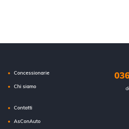
Concessionarie
03
Chi siamo
d
Contatti
AsConAuto