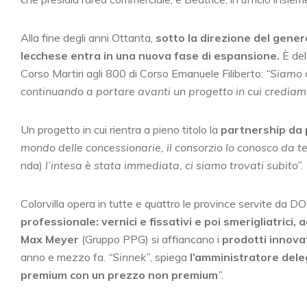
Alla fine degli anni Ottanta,
sotto la direzione del gener
lecchese entra in una nuova fase di espansione.
È del
Corso Martiri agli 800 di Corso Emanuele Filiberto:
“Siamo c
continuando a portare avanti un progetto in cui crediam
Un progetto in cui rientra a pieno titolo la
partnership da 
mondo delle concessionarie, il consorzio lo conosco da
nda)
l’intesa è stata immediata, ci siamo trovati subito”.
Colorvilla opera in tutte e quattro le province servite da D
professionale: vernici e fissativi e poi smerigliatrici
Max Meyer
(Gruppo PPG) si affiancano i
prodotti innova
anno e mezzo fa.
“Sinnek”
, spiega
l’amministratore del
premium con un prezzo non premium
”.