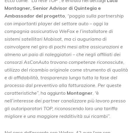
Ecco come.
“La rete TOP”
, è entrato nei dettagli
Luca
Montagner, Senior Advisor di Quintegia e
Ambassador del progetto
, “poggia sulla partnership
con importanti player del settore auto – oggi la
compagnia assicurativa WeFox e l’installatore di
sistemi satellitari Mobisat, ma ci auguriamo di
coinvolgere nel giro di pochi mesi altre assicurazioni e
almeno un paio di noleggiatori – che negli affiliati dei
consorzi AsConAuto trovano competenze riconosciute,
utilizzo del ricambio originale come strumento di qualità
e di affidabilità, trasparenza lungo tutta la fase del
processo dal preventivo alla fatturazione. Per queste
caratteristiche”
, ha aggiunto
Montagner
,
“è
nell’interesse dei partner canalizzare più lavoro presso
gli autoriparatori TOP, riconoscendo loro una tariffa
migliore e una maggiore redditività sui ricambi”.
Nel caso dell’accordo con Wefox, 42 euro l’ora con