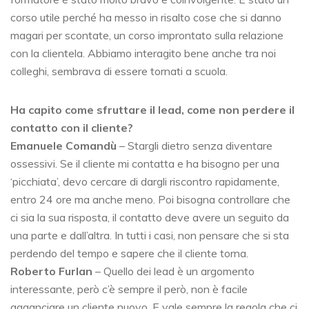
corso utile perché ha messo in risalto cose che si danno
magari per scontate, un corso improntato sulla relazione
con la clientela. Abbiamo interagito bene anche tra noi
colleghi, sembrava di essere tornati a scuola.
Ha capito come sfruttare il lead, come non perdere il
contatto con il cliente?
Emanuele Comandù
–
Stargli dietro senza diventare
ossessivi. Se il cliente mi contatta e ha bisogno per una
‘picchiata’, devo cercare di dargli riscontro rapidamente,
entro 24 ore ma anche meno. Poi bisogna controllare che
ci sia la sua risposta, il contatto deve avere un seguito da
una parte e dall’altra. In tutti i casi, non pensare che si sta
perdendo del tempo e sapere che il cliente torna.
Roberto Furlan
– Quello dei lead è un argomento
interessante, però c’è sempre il però, non è facile
agganciare un cliente nuovo. E vale sempre la regola che ci