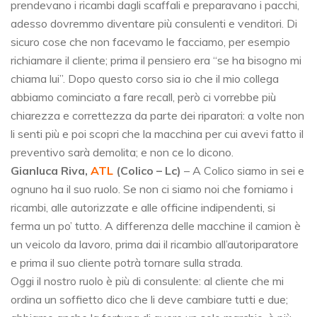
prendevano i ricambi dagli scaffali e preparavano i pacchi,
adesso dovremmo diventare più consulenti e venditori. Di
sicuro cose che non facevamo le facciamo, per esempio
richiamare il cliente; prima il pensiero era “se ha bisogno mi
chiama lui”. Dopo questo corso sia io che il mio collega
abbiamo cominciato a fare recall, però ci vorrebbe più
chiarezza e correttezza da parte dei riparatori: a volte non
li senti più e poi scopri che la macchina per cui avevi fatto il
preventivo sarà demolita; e non ce lo dicono.
Gianluca Riva,
ATL
(Colico – Lc)
– A Colico siamo in sei e
ognuno ha il suo ruolo. Se non ci siamo noi che forniamo i
ricambi, alle autorizzate e alle officine indipendenti, si
ferma un po’ tutto. A differenza delle macchine il camion è
un veicolo da lavoro, prima dai il ricambio all’autoriparatore
e prima il suo cliente potrà tornare sulla strada.
Oggi il nostro ruolo è più di consulente: al cliente che mi
ordina un soffietto dico che li deve cambiare tutti e due;