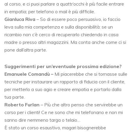
al corso, e ci puoi parlare a quattr’occhi è più facile entrare
in empatia; per telefono o mail è più difficile.
Gianluca Riva
– So di essere poco persuasivo, io faccio
leva sulla mia competenza e sulla disponibilità: se un
ricambio non c’è cerco di recuperarlo chiedendo in casa
madre o presso altri magazzini. Ma conta anche come ci si
pone dall’altra parte.
Suggerimenti per un’eventuale prossima edizione?
Emanuele Comandù –
Mi piacerebbe che si tornasse sulle
tecniche per instaurare un rapporto di fiducia con il cliente,
per metterlo a suo agio e creare empatia e portarlo dalla
tua parte.
Roberto Furlan
– Più che altro penso che servirebbe un
corso per i clienti! Ce ne sono che mi telefonano e non mi
sanno dire nemmeno targa o telaio…
È stato un corso esaustivo, magari bisognerebbe