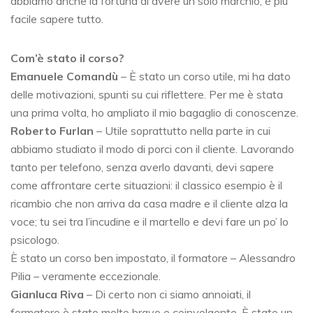
abbiamo anche la fortuna di avere un solo marchio, è più
facile sapere tutto.
Com’è stato il corso?
Emanuele Comandù
– È stato un corso utile, mi ha dato
delle motivazioni, spunti su cui riflettere. Per me è stata
una prima volta, ho ampliato il mio bagaglio di conoscenze.
Roberto Furlan
– Utile soprattutto nella parte in cui
abbiamo studiato il modo di porci con il cliente. Lavorando
tanto per telefono, senza averlo davanti, devi sapere
come affrontare certe situazioni: il classico esempio è il
ricambio che non arriva da casa madre e il cliente alza la
voce; tu sei tra l’incudine e il martello e devi fare un po’ lo
psicologo.
È stato un corso ben impostato, il formatore – Alessandro
Pilia – veramente eccezionale.
Gianluca Riva
– Di certo non ci siamo annoiati, il
formatore è stato molto bravo e coinvolgente. È stato un