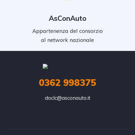
AsConAuto
Appartenenza del consorzio
al network nazionale
0362 998375
doclc@asconauto.it