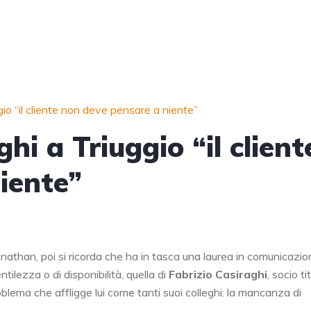
gio “il cliente non deve pensare a niente”
hi a Triuggio “il client
iente”
Jonathan, poi si ricorda che ha in tasca una laurea in comunicazio
ilezza o di disponibilità, quella di
Fabrizio Casiraghi
, socio ti
roblema che affligge lui come tanti suoi colleghi: la mancanza di