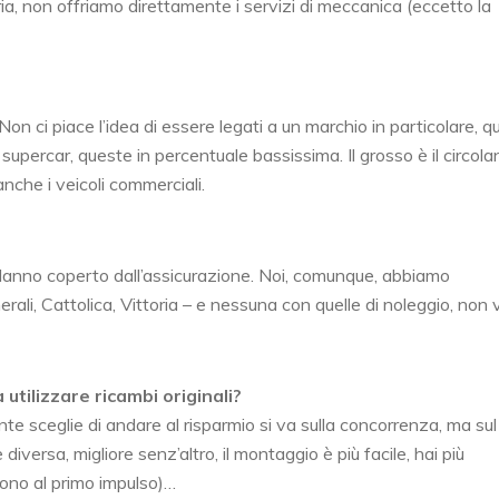
a, non offriamo direttamente i servizi di meccanica (eccetto la
on ci piace l’idea di essere legati a un marchio in particolare, qu
 supercar, queste in percentuale bassissima. Il grosso è il circola
nche i veicoli commerciali.
n danno coperto dall’assicurazione. Noi, comunque, abbiamo
li, Cattolica, Vittoria – e nessuna con quelle di noleggio, non 
utilizzare ricambi originali?
ente sceglie di andare al risparmio si va sulla concorrenza, ma sul
diversa, migliore senz’altro, il montaggio è più facile, hai più
dono al primo impulso)…