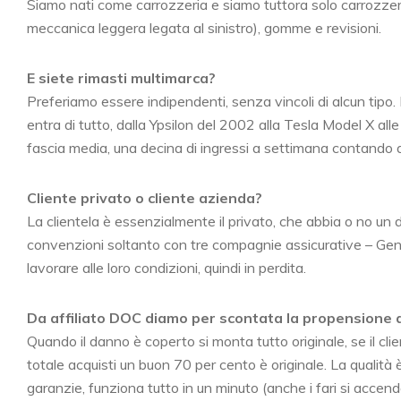
Siamo nati come carrozzeria e siamo tuttora solo carrozzeri
meccanica leggera legata al sinistro), gomme e revisioni.
E siete rimasti multimarca?
Preferiamo essere indipendenti, senza vincoli di alcun tipo. N
entra di tutto, dalla Ypsilon del 2002 alla Tesla Model X alle
fascia media, una decina di ingressi a settimana contando a
Cliente privato o cliente azienda?
La clientela è essenzialmente il privato, che abbia o no u
convenzioni soltanto con tre compagnie assicurative – Genera
lavorare alle loro condizioni, quindi in perdita.
Da affiliato DOC diamo per scontata la propensione a 
Quando il danno è coperto si monta tutto originale, se il cli
totale acquisti un buon 70 per cento è originale. La qualità è 
garanzie, funziona tutto in un minuto (anche i fari si accen