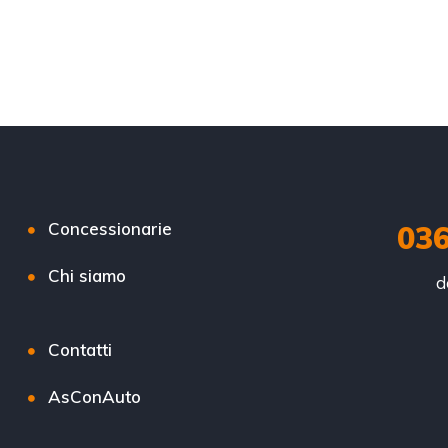
Concessionarie
03
Chi siamo
d
Contatti
AsConAuto