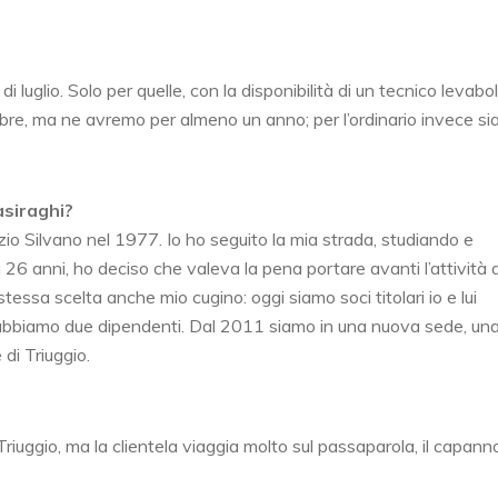
i luglio. Solo per quelle, con la disponibilità di un tecnico levabol
bre, ma ne avremo per almeno un anno; per l’ordinario invece s
asiraghi?
io Silvano nel 1977. Io ho seguito la mia strada, studiando e
a 26 anni, ho deciso che valeva la pena portare avanti l’attività d
essa scelta anche mio cugino: oggi siamo soci titolari io e lui
e abbiamo due dipendenti. Dal 2011 siamo in una nuova sede, un
 di Triuggio.
Triuggio, ma la clientela viaggia molto sul passaparola, il capan