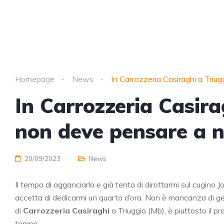
Homepage
News
In Carrozzeria Casiraghi a Triug
In Carrozzeria Casirag
non deve pensare a n
20/09/2023
News
Il tempo di agganciarlo e già tenta di dirottarmi sul cugino 
accetta di dedicarmi un quarto d’ora. Non è mancanza di gent
di
Carrozzeria Casiraghi
a Triuggio (Mb), è piuttosto il p
tempo.