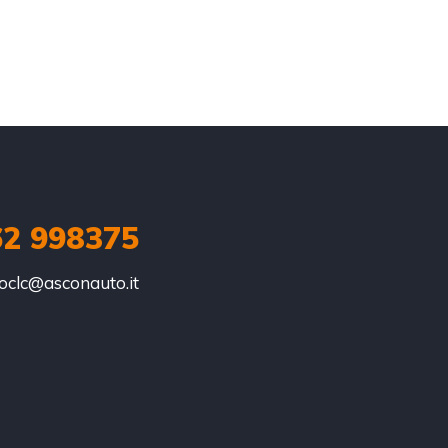
62 998375
oclc@asconauto.it