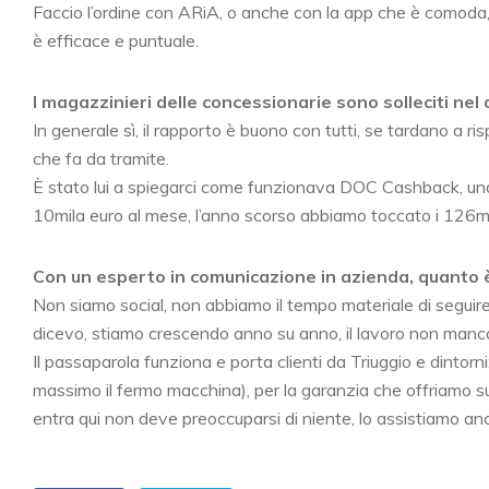
Faccio l’ordine con ARiA, o anche con la app che è comoda,
è efficace e puntuale.
I magazzinieri delle concessionarie sono solleciti nel
In generale sì, il rapporto è buono con tutti, se tardano a r
che fa da tramite.
È stato lui a spiegarci come funzionava DOC Cashback, una b
10mila euro al mese, l’anno scorso abbiamo toccato i 126mi
Con un esperto in comunicazione in azienda, quanto è
Non siamo social, non abbiamo il tempo materiale di segui
dicevo, stiamo crescendo anno su anno, il lavoro non manc
Il passaparola funziona e porta clienti da Triuggio e dintorni:
massimo il fermo macchina), per la garanzia che offriamo su tu
entra qui non deve preoccuparsi di niente, lo assistiamo a