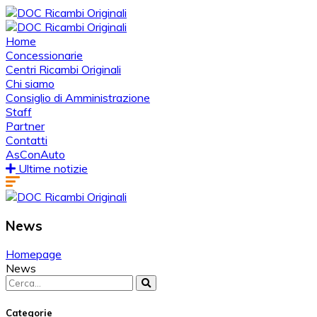
Home
Concessionarie
Centri Ricambi Originali
Chi siamo
Consiglio di Amministrazione
Staff
Partner
Contatti
AsConAuto
Ultime notizie
News
Homepage
News
Search
for:
Categorie