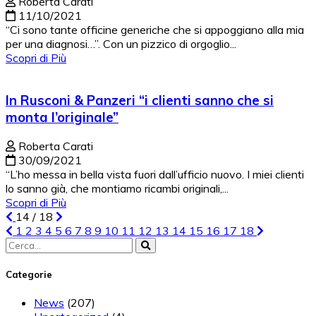
Roberta Carati
11/10/2021
“Ci sono tante officine generiche che si appoggiano alla mia
per una diagnosi…”. Con un pizzico di orgoglio...
Scopri di Più
In Rusconi & Panzeri “i clienti sanno che si
monta l’originale”
Roberta Carati
30/09/2021
“L’ho messa in bella vista fuori dall’ufficio nuovo. I miei clienti
lo sanno già, che montiamo ricambi originali,...
Scopri di Più
14
/
18
1
2
3
4
5
6
7
8
9
10
11
12
13
14
15
16
17
18
Search
for:
Categorie
News
(207)